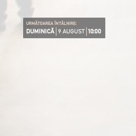
URMĂTOAREA ÎNTÂLNIRE:
DUMINICĂ
9 AUGUST
10:00