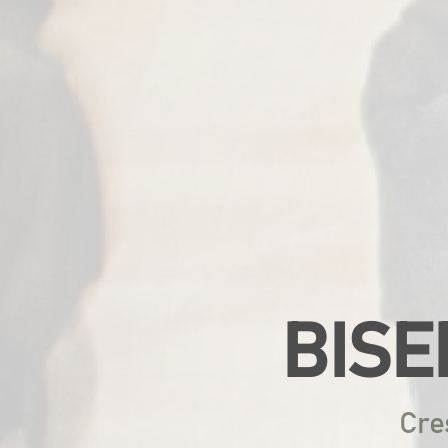
BISE
Cre